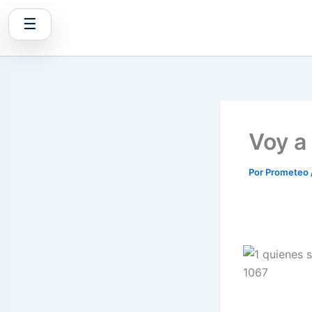
Ir
☰
al
contenido
Voy a 
Por
Prometeo