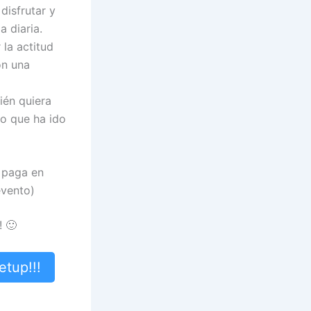
disfrutar y
 diaria.
 la actitud
on una
ién quiera
o que ha ido
e paga en
evento)
! 🙂
tup!!!